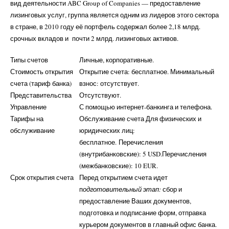
вид деятельности ABC Group of Companies — предоставление
лизинговых услуг, группа является одним из лидеров этого сектора
в стране, в 2010 году её портфель содержал более 2,18 млрд.
срочных вкладов и почти 2 млрд. лизинговых активов.
Типы счетов
Личные, корпоративные.
Стоимость открытия
Открытие счета
: бесплатное.
Минимальный
счета (тариф банка)
взнос:
отсутствует.
Представительства
Отсутствуют.
Управление
С помощью интернет-банкинга и телефона.
Тарифы на
Обслуживание счета
Для физических и
обслуживание
юридических лиц:
бесплатное.
Перечисления
(внутрибанковские):
5 USD.
Перечисления
(межбанковские):
10 EUR.
Срок открытия счета
Перед открытием счета идет
п
одготовительный этап:
сбор и
предоставление Ваших документов,
подготовка и подписание форм, отправка
курьером документов в главный офис банка.