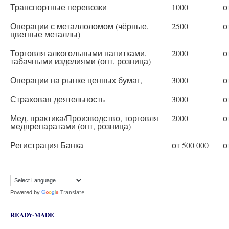
Транспортные перевозки
1000
о
Операции с металлоломом (чёрные,
2500
о
цветные металлы)
Торговля алкогольными напитками,
2000
о
табачными изделиями (опт, розница)
Операции на рынке ценных бумаг,
3000
о
Страховая деятельность
3000
о
Мед. практика/Производство, торговля
2000
о
медпрепаратами (опт, розница)
Регистрация Банка
от 500 000
о
Translate
Powered by
READY-MADE