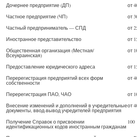
Дочернее предприятие (ДП)
от 4
Частное предприятие (ЧП)
от 3
Частный предприниматель — СПД
от 2
Иностранное представительство
от 1
Общественная организация (Местная/
от 1
Всеукраинская)
Предоставление юридического адреса
от 1
Перерегистрация предприятий всех форм
от 4
собственности
Перерегистрация ПАО, ЧАО
от 1
Внесение изменений и дополнений в учредительные
от 4
документы, ввод-вывод учредителей предприятия
Получение Справок о присвоении
100
идентификационных кодов иностранным гражданам