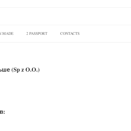
Y-MADE
2 PASSPORT
CONTACTS
е (Sp z O.O.)
в: