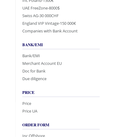
Inc Poland-1500€
UAE FreeZone-8000$
Swiss AG-30 000CHF
England VIP Vintage-150 000€
Companies with Bank Account
BANK/EMI
Bank/EMI
Merchant Account EU
Doc for Bank
Due diligence
PRICE
Price
Price UA
ORDER FORM
Inc Offshore