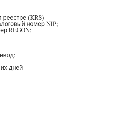
 реестре (KRS)
логовый номер NIP;
мер REGON;
евод;
чих дней