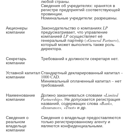
любой страны.
Сведения об учредителях: хранятся в
регистре предприятий соответствующей
провинции.
Номинальные учредители: разрешены.
Акционеры
Законодательство о компаниях
LP
компании
предусматривает, что управление
компанией
LP
осуществляет её
генеральный партнёр (
«General Partner»
),
который может выполнять также роль
директора.
Секретарь
Требований к должности секретаря нет.
компании
Уставной капитал
Стандартный декларированный капитал –
компании
1000 CAD.
Минимальный оплаченный капитал – нет
требований.
Наименование
Должно заканчиваться словами
«Limited
компании
Partnership»
. Не допускается регистрация
названий, содержащих слова
«Bank»,
«Insurance», «Trust»
и др.
Сведения о
Сведения о владельце предоставляются
реальном
только регистрированному агенту и
владельце
являются конфиденциальными.
компании