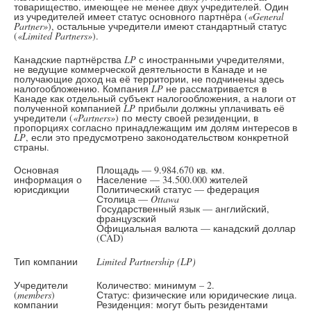
товарищество, имеющее не менее двух учредителей. Один
из учредителей имеет статус основного партнёра (
«General
Partner»
), остальные учредители имеют стандартный статус
(
«Limited Partners»
).
Канадские партнёрства
LP
с иностранными учредителями,
не ведущие коммерческой деятельности в Канаде и не
получающие доход на её территории, не подчинены здесь
налогообложению. Компания
LP
не рассматривается в
Канаде как отдельный субъект налогообложения, а налоги от
полученной компанией
LP
прибыли должны уплачивать её
учредители (
«Partners»
) по месту своей резиденции, в
пропорциях согласно принадлежащим им долям интересов в
LP
, если это предусмотрено законодательством конкретной
страны.
Основная
Площадь — 9.984.670 кв. км.
информация о
Население — 34.500.000 жителей
юрисдикции
Политический статус — федерация
Столица —
Ottawa
Государственный язык — английский,
французский
Официальная валюта — канадский доллар
(CAD)
Тип компании
Limited Partnership (LP)
Учредители
Количество: минимум – 2.
(
members
)
Статус: физические или юридические лица.
компании
Резиденция: могут быть резидентами