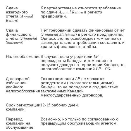
Сдача
К партнёрствам не относится требование
ежегодного
по сдаче
Annual Return
в регистр
отчёта (
Annual
предприятий.
Return
)
Сдача
Нет требований сдавать финансовый отчёт
финансового
(
Financial Statement
) в регистр предприятий.
отчёта (
Financial
Однако, это не освобождает компанию от
Statement
)
законодательного требования составлять и
хранить финансовые отчёты.
Налогообложение
В случае, если учредители
LP
–
нерезиденты Канады, и компания не
получает дохода на территории Канады, то
налогообложение компаний
LP
– 0%.
Договора об
Так как компании
LP
не являются
избежании
резидентами (налогоплательщиками)
двойного
Канады, то не попадают и под действие
налогообложения
заключённых Канадой
межгосударственных договоров.
Срок регистрации
12-15 рабочих дней.
компании
Перевод
Возможно, но только по согласованию с
компании на
предыдущим обслуживающим агентом.
обслуживание