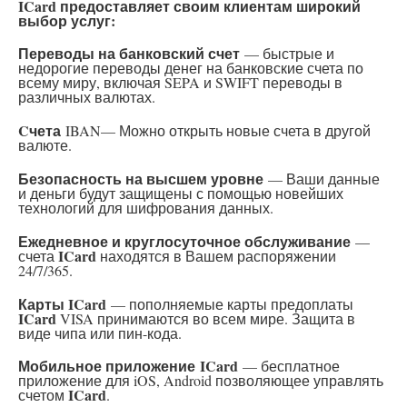
ICard
предоставляет своим клиентам широкий
выбор услуг:
Переводы на банковский счет
— быстрые и
недорогие переводы денег на банковские счета по
всему миру, включая SEPA и SWIFT переводы в
различных валютах.
C
чета
IBAN— Можно открыть новые счета в другой
валюте.
Безопасность на высшем уровне
— Ваши данные
и деньги будут защищены с помощью новейших
технологий для шифрования данных.
Ежедневное и круглосуточное обслуживание
—
ICard
счета
находятся в Вашем распоряжении
24/7/365.
Карты
ICard
— пополняемые карты предоплаты
ICard
VISA принимаются во всем мире. Защита в
виде чипа или пин-кода.
Мобильное приложение
ICard
— бесплатное
приложение для iOS, Android позволяющее управлять
ICard
счетом
.