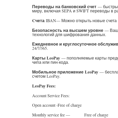
Переводы на банковский счет
— быстрые
миру, включая SEPA и SWIFT переводы в р
C
чета
IBAN— Можно открыть новые счета в
Безопасность на высшем уровне
— Ваши
технологий для шифрования данных.
Ежедневное и круглосуточное обслужи
24/7/365.
Карты LeoPay
— пополняемые карты предо
чипа или пин-кода.
Мобильное приложение
LeoPay
— беспла
счетом LeoPay.
LeoPay Fees:
Account Service Fees:
Open account -Free of charge
Monthly service fee — Free of charge