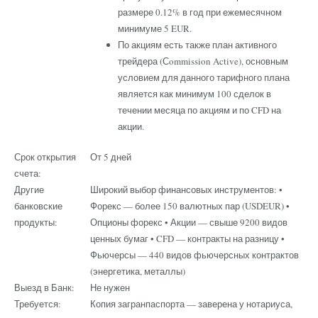
размере 0.12% в год при ежемесячном
минимуме 5 EUR.
По акциям есть также план активного
трейдера (Сommission Active), основным
условием для данного тарифного плана
является как минимум 100 сделок в
течении месяца по акциям и по CFD на
акции.
Срок открытия
От 5 дней
счета:
Другие
Широкий выбор финансовых инструментов: •
банковские
Форекс — более 150 валютных пар (USDEUR) •
продукты:
Опционы форекс • Акции — свыше 9200 видов
ценных бумаг • CFD — контракты на разницу •
Фьючерсы — 440 видов фьючерсных контрактов
(энергетика, металлы)
Выезд в Банк:
Не нужен
Требуется:
Копия загранпаспорта — заверена у нотариуса,