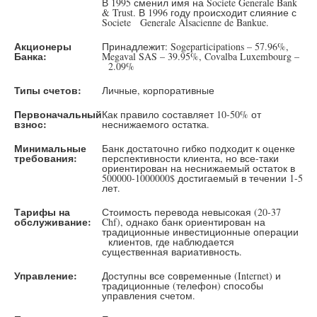
В 1995 сменил имя на Societe Generale Bank
& Trust. В 1996 году происходит слияние с
Societe Generale Alsacienne de Bankue.
Акционеры
Принадлежит: Sogeparticipations – 57.96%,
Банка:
Megaval SAS – 39.95%, Covalba Luxembourg –
2.09%
Типы счетов:
Личные, корпоративные
Первоначальный
Как правило составляет 10-50% от
взнос:
неснижаемого остатка.
Минимальные
Банк достаточно гибко подходит к оценке
требования:
перспективности клиента, но все-таки
ориентирован на неснижаемый остаток в
500000-1000000$ достигаемый в течении 1-5
лет.
Тарифы на
Стоимость перевода невысокая (20-37
обслуживание:
Chf), однако банк ориентирован на
традиционные инвестиционные операции
клиентов, где наблюдается
существенная вариативность.
Управление:
Доступны все современные (Internet) и
традиционные (телефон) способы
управления счетом.